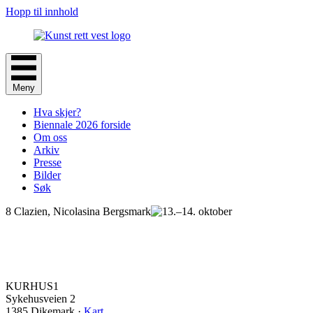
Hopp til innhold
Meny
Hva skjer?
Biennale 2026 forside
Om oss
Arkiv
Presse
Bilder
Søk
8 Clazien, Nicolasina Bergsmark
KURHUS1
Sykehusveien 2
1385 Dikemark ·
Kart