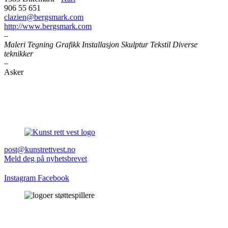
906 55 651
clazien@bergsmark.com
http://www.bergsmark.com
–
Maleri Tegning Grafikk Installasjon Skulptur Tekstil Diverse
teknikker
–
Asker
post@kunstrettvest.no
Meld deg på nyhetsbrevet
Instagram
Facebook