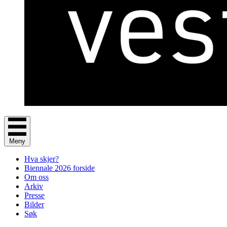
Meny
Hva skjer?
Biennale 2026 forside
Om oss
Arkiv
Presse
Bilder
Søk