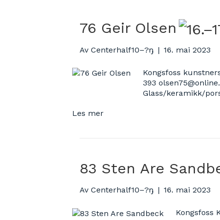
76 Geir Olsen
Av
Centerhalf10–?ŋ
|
16. mai 2023
Kongsfoss kunstners
393 olsen75@online.
Glass/keramikk/po
Les mer
83 Sten Are Sandb
Av
Centerhalf10–?ŋ
|
16. mai 2023
Kongsfoss 