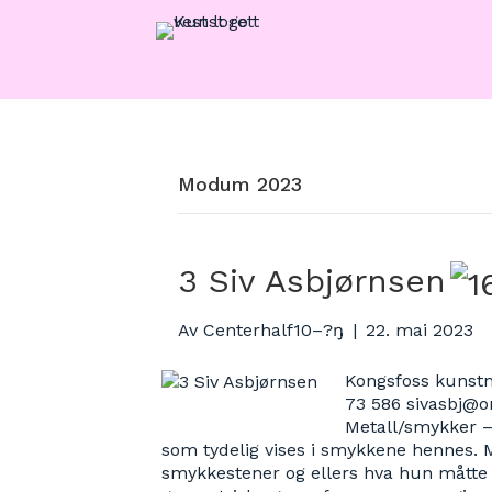
Modum 2023
3 Siv Asbjørnsen
Av
Centerhalf10–?ŋ
|
22. mai 2023
Kongsfoss kunstn
73 586 sivasbj@o
Metall/smykker –
som tydelig vises i smykkene hennes. M
smykkestener og ellers hva hun måtte f