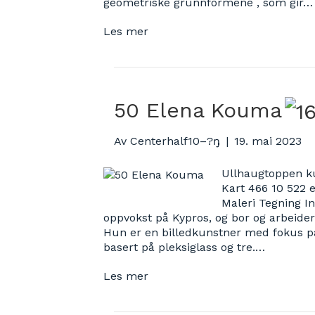
geometriske grunnformene , som gir…
Les mer
50 Elena Kouma
Av
Centerhalf10–?ŋ
|
19. mai 2023
Ullhaugtoppen ku
Kart 466 10 52
Maleri Tegning I
oppvokst på Kypros, og bor og arbeide
Hun er en billedkunstner med fokus på a
basert på pleksiglass og tre.…
Les mer