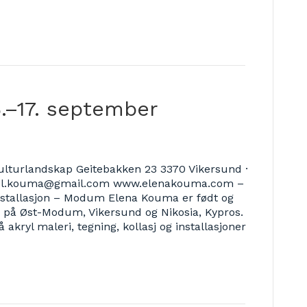
lturlandskap Geitebakken 23 3370 Vikersund ·
2 el.kouma@gmail.com www.elenakouma.com –
nstallasjon – Modum Elena Kouma er født og
r på Øst-Modum, Vikersund og Nikosia, Kypros.
kryl maleri, tegning, kollasj og installasjoner