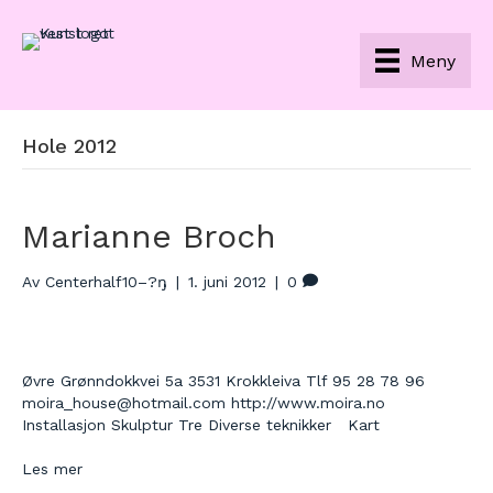
Meny
Hole 2012
Marianne Broch
Av
Centerhalf10–?ŋ
|
1. juni 2012
|
0
Øvre Grønndokkvei 5a 3531 Krokkleiva Tlf 95 28 78 96
moira_house@hotmail.com http://www.moira.no
Installasjon Skulptur Tre Diverse teknikker Kart
Les mer