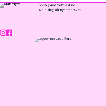
post@kunstrettvest.no
Meld deg på nyhetsbrevet
Instagram
Facebook