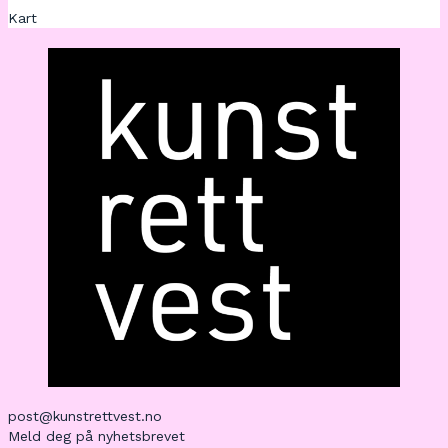
Kart
post@kunstrettvest.no
Meld deg på nyhetsbrevet