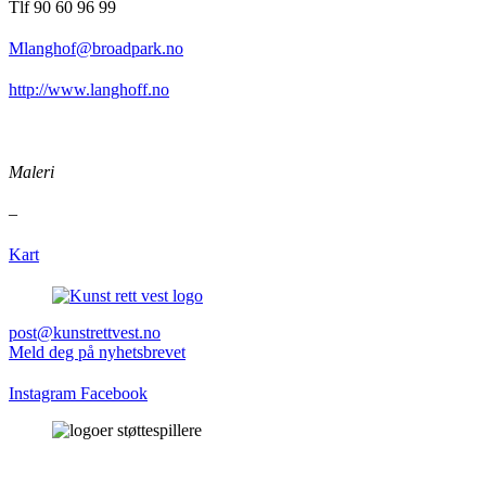
Tlf 90 60 96 99
Mlanghof@broadpark.no
http://www.langhoff.no
Maleri
–
Kart
post@kunstrettvest.no
Meld deg på nyhetsbrevet
Instagram
Facebook