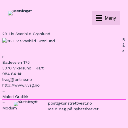
Meny
28 Liv Svanhild Grønlund
R
å
e
n
Badeveien 175
3370 Vikersund ·
Kart
984 84 141
livsg@online.no
http://www.livsg.no
–
Maleri Grafikk
–
post@kunstrettvest.no
Modum
Meld deg på nyhetsbrevet