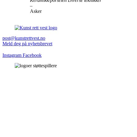
Keramikk/porselen Diverse teknikker
–
Asker
post@kunstrettvest.no
Meld deg på nyhetsbrevet
Instagram
Facebook