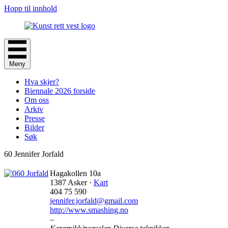
Hopp til innhold
Meny
Hva skjer?
Biennale 2026 forside
Om oss
Arkiv
Presse
Bilder
Søk
60 Jennifer Jorfald
Hagakollen 10a
1387 Asker ·
Kart
404 75 590
jennifer.jorfald@gmail.com
http://www.smashing.no
–