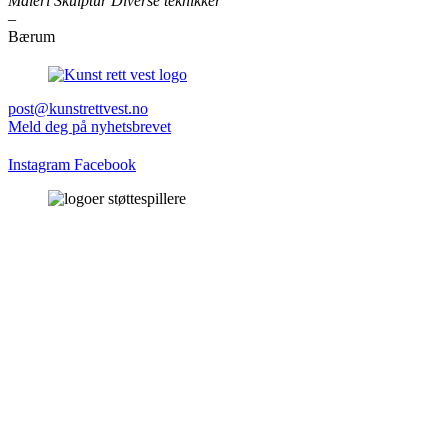
Maleri Skulptur Diverse teknikker
–
Bærum
post@kunstrettvest.no
Meld deg på nyhetsbrevet
Instagram
Facebook