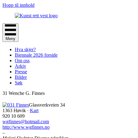
Hopp til innhold
Meny
Hva skjer?
Biennale 2026 forside
Om oss
Arkiv
Presse
Bilder
Søk
31 Wenche G. Finnes
Glassverkveien 34
1363 Høvik ·
Kart
920 10 609
wgfinnes@hotmail.com
http://www.wgfinnes.no
–