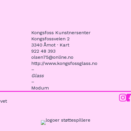
Kongsfoss Kunstnersenter
Kongsfossveien 2
3340 Åmot ·
Kart
922 48 393
olsen75@online.no
http://www.kongsfossglass.no
–
Glass
–
Modum
Inst
F
vet