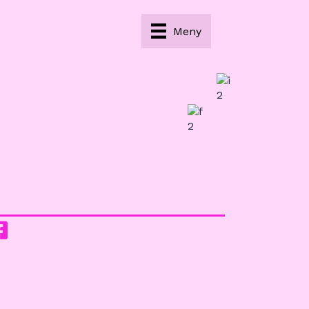
Meny
agram
acebook