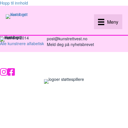
Hopp til innhold
Meny
Kunstnere 2014
post@kunstrettvest.no
Alle kunstnere alfabetisk
Meld deg på nyhetsbrevet
Instagram
Facebook