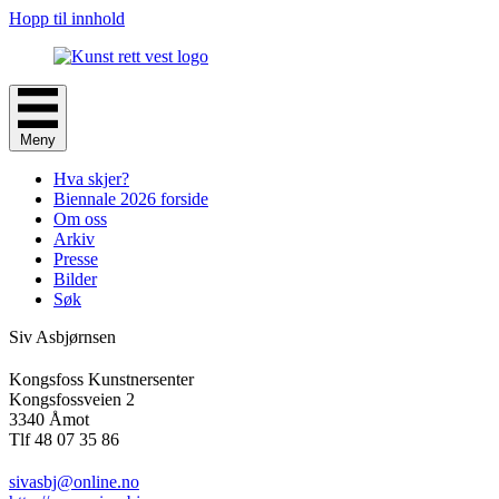
Hopp til innhold
Meny
Hva skjer?
Biennale 2026 forside
Om oss
Arkiv
Presse
Bilder
Søk
Siv Asbjørnsen
Kongsfoss Kunstnersenter
Kongsfossveien 2
3340 Åmot
Tlf 48 07 35 86
sivasbj@online.no