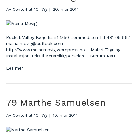
Av
Centerhalf10–?ŋ
|
20. mai 2014
Pocket Valley Børjerlia 51 1350 Lommedalen Tlf 481 05 967
maina.movig@outlook.com
http://www.mainamovig.wordpress.no – Maleri Tegning
Installasjon Tekstil Keramikk/porselen – Bærum Kart
Les mer
79 Marthe Samuelsen
Av
Centerhalf10–?ŋ
|
19. mai 2014