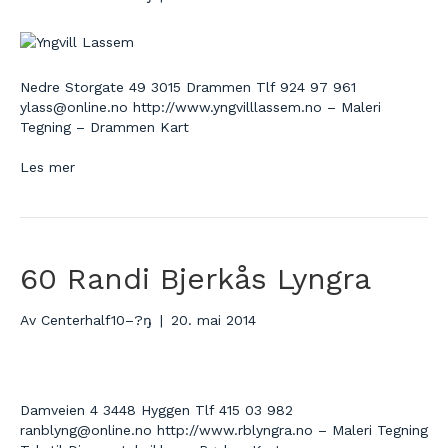
Nedre Storgate 49 3015 Drammen Tlf 924 97 961
ylass@online.no http://www.yngvilllassem.no – Maleri
Tegning – Drammen Kart
Les mer
60 Randi Bjerkås Lyngra
Av
Centerhalf10–?ŋ
|
20. mai 2014
Damveien 4 3448 Hyggen Tlf 415 03 982
ranblyng@online.no http://www.rblyngra.no – Maleri Tegning