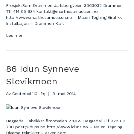
ProsjektRom Drammen Jarlsbergveien 3063032 Drammen
Tlf 414 05 634 kontakt@marthesamuelsen.no
http://www.marthesamuelsen.no – Maleri Tegning Grafikk
Installasjon – Drammen Kart
Les mer
86 Idun Synneve
Slevikmoen
Av
Centerhalf10–?ŋ
|
19. mai 2014
Heggedal Fabrikker Åmotveien 2 1389 Heggedal Tlf 928 00
730 post@iduns.no http://www.iduns.no – Maleri Tegning
Diverse teknikker – Asker Kart