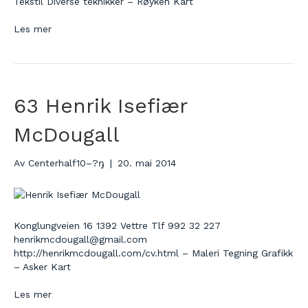
Tekstil Diverse teknikker – Røyken Kart
Les mer
63 Henrik Isefiær
McDougall
Av
Centerhalf10–?ŋ
|
20. mai 2014
Konglungveien 16 1392 Vettre Tlf 992 32 227
henrikmcdougall@gmail.com
http://henrikmcdougall.com/cv.html – Maleri Tegning Grafikk
– Asker Kart
Les mer