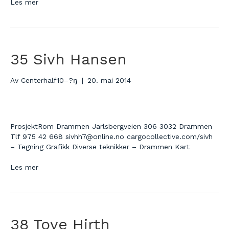
Les mer
35 Sivh Hansen
Av
Centerhalf10–?ŋ
|
20. mai 2014
ProsjektRom Drammen Jarlsbergveien 306 3032 Drammen
Tlf 975 42 668 sivhh7@online.no cargocollective.com/sivh
– Tegning Grafikk Diverse teknikker – Drammen Kart
Les mer
38 Tove Hirth