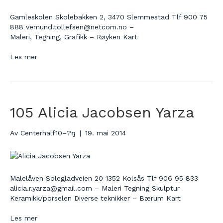
Gamleskolen Skolebakken 2, 3470 Slemmestad Tlf 900 75
888 vemund.tollefsen@netcom.no –
Maleri, Tegning, Grafikk – Røyken Kart
Les mer
105 Alicia Jacobsen Yarza
Av
Centerhalf10–?ŋ
|
19. mai 2014
Malelåven Solegladveien 20 1352 Kolsås Tlf 906 95 833
alicia.r.yarza@gmail.com – Maleri Tegning Skulptur
Keramikk/porselen Diverse teknikker – Bærum Kart
Les mer