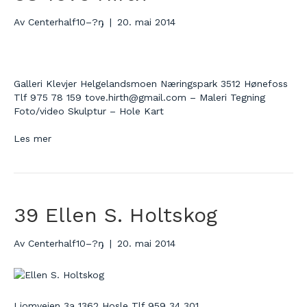
Av
Centerhalf10–?ŋ
|
20. mai 2014
Galleri Klevjer Helgelandsmoen Næringspark 3512 Hønefoss
Tlf 975 78 159 tove.hirth@gmail.com – Maleri Tegning
Foto/video Skulptur – Hole Kart
Les mer
39 Ellen S. Holtskog
Av
Centerhalf10–?ŋ
|
20. mai 2014
Liomveien 3a 1362 Hosle Tlf 959 34 301